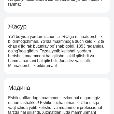
rahmat
Жасур
Yo'l bo'yida yordam uchun LiTRO ga minnatdorchilik
bildirmoqchiman. Yo'lda muammoga duch keldik, 2 ta
chap g'ildirak butunlay bo`shab qoldi, 1353 raqamiga
qo'ng'iroq qildim. Tezda yetib kelishdi, yordam
berishdi, muammoni hal qilishni taklif qilishdi va
hamma narsani hal qilishdi. Juda tez va sifatli.
Minnatdorchilik bildiraman!
Мадина
Eshik qulflaridagi muammoni tezkor hal qilganingiz
uchun tashakkur! Eshikni ocha olmadik. Ular qisqa
vaqt ichida yetib kelishdi va muammoni professional
tarzda hal qilishdi. Xizmatdan juda mamnunman!