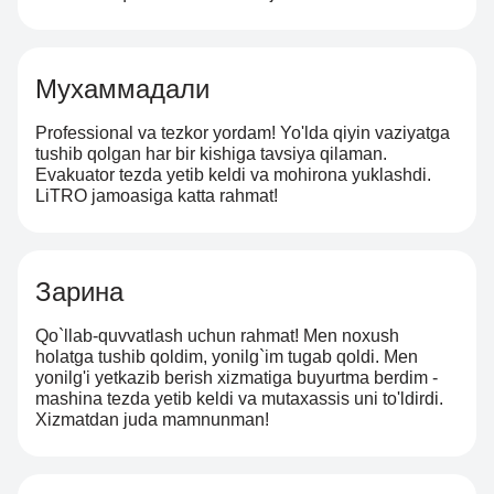
Мухаммадали
Professional va tezkor yordam! Yo'lda qiyin vaziyatga
tushib qolgan har bir kishiga tavsiya qilaman.
Evakuator tezda yetib keldi va mohirona yuklashdi.
LiTRO jamoasiga katta rahmat!
Зарина
Qo`llab-quvvatlash uchun rahmat! Men noxush
holatga tushib qoldim, yonilg`im tugab qoldi. Men
yonilg'i yetkazib berish xizmatiga buyurtma berdim -
mashina tezda yetib keldi va mutaxassis uni to'ldirdi.
Xizmatdan juda mamnunman!