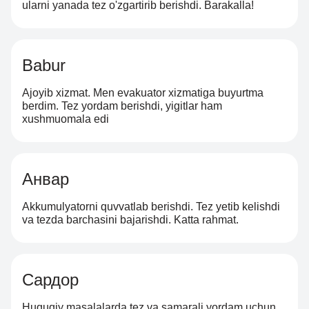
ularni yanada tez o'zgartirib berishdi. Barakalla!
Babur
Ajoyib xizmat. Men evakuator xizmatiga buyurtma
berdim. Tez yordam berishdi, yigitlar ham
xushmuomala edi
Анвар
Akkumulyatorni quvvatlab berishdi. Tez yetib kelishdi
va tezda barchasini bajarishdi. Katta rahmat.
Сардор
Huquqiy masalalarda tez va samarali yordam uchun